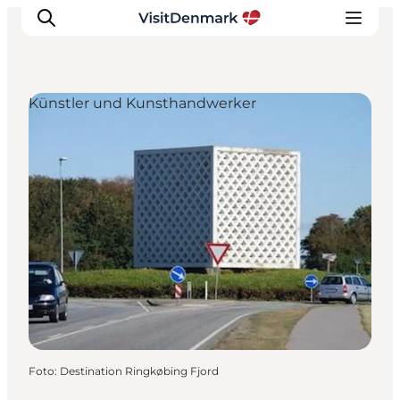
Künstler und Kunsthandwerker
Inspiration
Regionen
Erlebnisse
Unterkünfte
Reiseplanung
Foto
:
Destination Ringkøbing Fjord