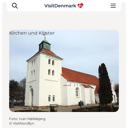
Kirchen und Klöster
Inspiration
Regionen
Erlebnisse
Unterkünfte
Reiseplanung
Foto
:
Ivan Møllebjerg
©
VisitNordfyn