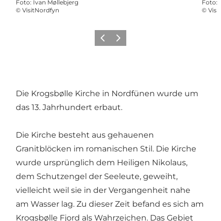
Foto
:
Ivan Møllebjerg
Foto
:
©
VisitNordfyn
©
Visi
Zurück
Weiter
Die Krogsbølle Kirche in Nordfünen wurde um
das 13. Jahrhundert erbaut.
Die Kirche besteht aus gehauenen
Granitblöcken im romanischen Stil. Die Kirche
wurde ursprünglich dem Heiligen Nikolaus,
dem Schutzengel der Seeleute, geweiht,
vielleicht weil sie in der Vergangenheit nahe
am Wasser lag. Zu dieser Zeit befand es sich am
Krogsbølle Fjord als Wahrzeichen. Das Gebiet