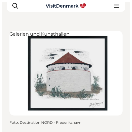
Galerien und Kunsthallen
Inspiration
Regionen
Erlebnisse
Unterkünfte
Reiseplanung
Foto
:
Destination NORD - Frederikshavn