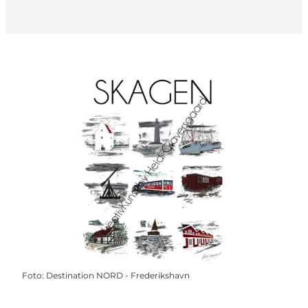
Foto
:
Destination NORD - Frederikshavn