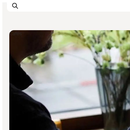
Cafés
Inspiration
Regionen
Erlebnisse
Unterkünfte
Reiseplanung