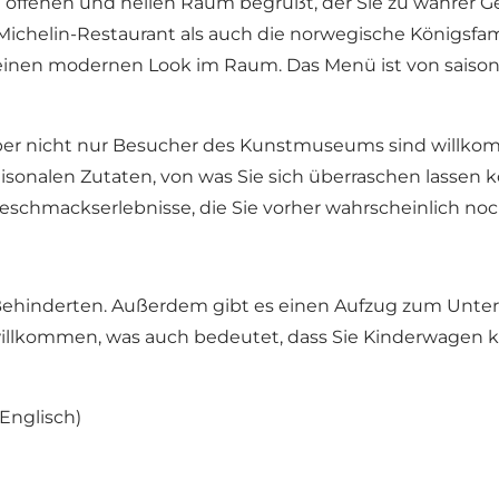
 offenen und hellen Raum begrüßt, der Sie zu wahrer Gem
Michelin-Restaurant als auch die norwegische Königsfam
inen modernen Look im Raum. Das Menü ist von saisonale
er nicht nur Besucher des Kunstmuseums sind willkomme
isonalen Zutaten, von was Sie sich überraschen lassen k
Geschmackserlebnisse, die Sie vorher wahrscheinlich no
 Behinderten. Außerdem gibt es einen Aufzug zum Unterg
 willkommen, was auch bedeutet, dass Sie Kinderwagen k
Englisch)