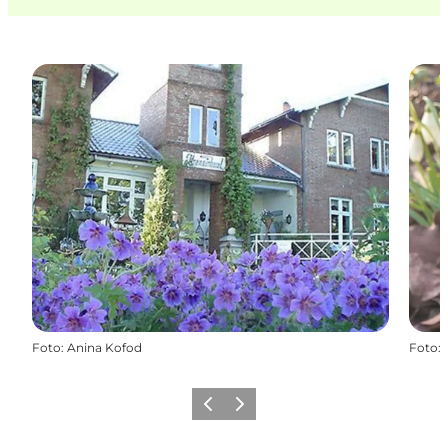
Foto
:
Anina Kofod
Foto
:
Zurück
Weiter