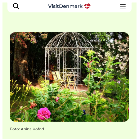
Parks & Gärten
Inspiration
Regionen
Erlebnisse
Unterkünfte
Reiseplanung
Foto
:
Anina Kofod