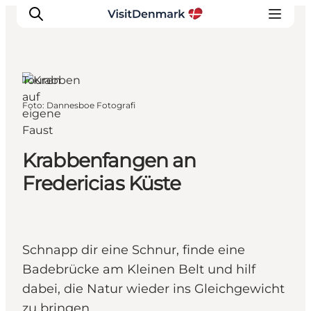
Touren
auf
Foto
:
Dannesboe Fotografi
eigene
Inspiration
Faust
Regionen
Erlebnisse
Krabbenfangen an
Unterkünfte
Fredericias Küste
Reiseplanung
Schnapp dir eine Schnur, finde eine
Badebrücke am Kleinen Belt und hilf
dabei, die Natur wieder ins Gleichgewicht
zu bringen.