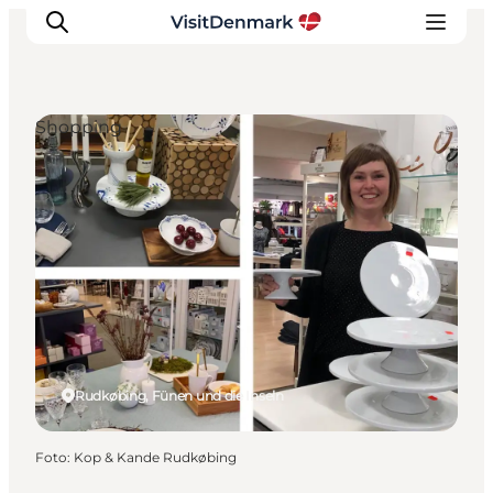
Shopping
Inspiration
Regionen
Erlebnisse
Unterkünfte
Reiseplanung
Rudkøbing, Fünen und die Inseln
Foto
:
Kop & Kande Rudkøbing