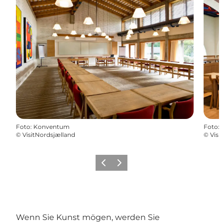
Foto
:
Konventum
Foto
:
©
VisitNordsjælland
©
Visi
Zurück
Weiter
Wenn Sie Kunst mögen, werden Sie