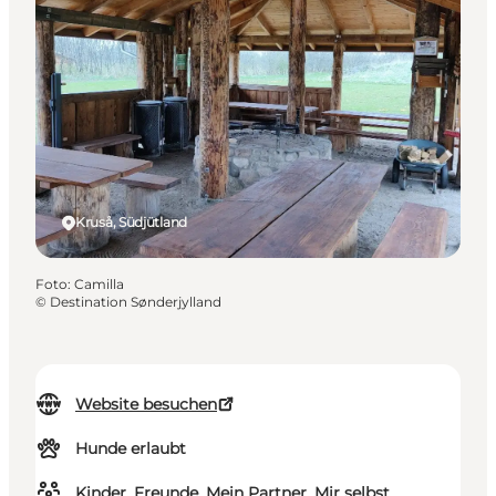
Kruså, Südjütland
Foto
:
Camilla
©
Destination Sønderjylland
Website besuchen
Hunde erlaubt
Kinder, Freunde, Mein Partner, Mir selbst