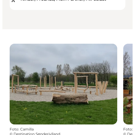
Foto
:
Camilla
Foto
:
©
Destination Sønderjylland
©
Dest