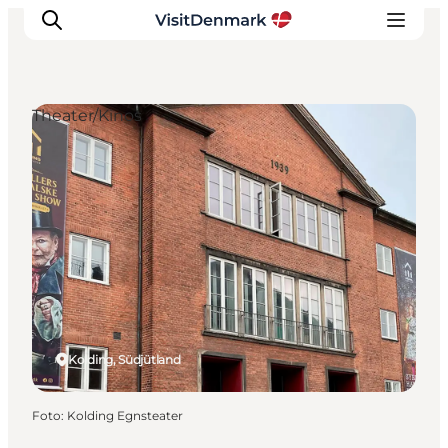
Theater/Kinos
Inspiration
Regionen
Erlebnisse
Unterkünfte
Reiseplanung
Kolding, Südjütland
Foto
:
Kolding Egnsteater