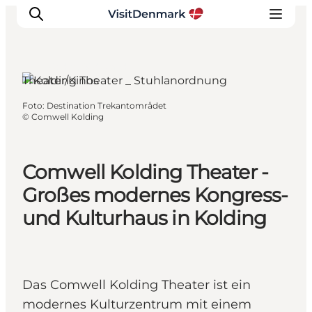
Kolding, Südjütland
Theater/Kinos
Foto
:
Destination Trekantområdet
Inspiration
©
Comwell Kolding
Regionen
Erlebnisse
Comwell Kolding Theater -
Unterkünfte
Großes modernes Kongress-
Reiseplanung
und Kulturhaus in Kolding
Das Comwell Kolding Theater ist ein
modernes Kulturzentrum mit einem