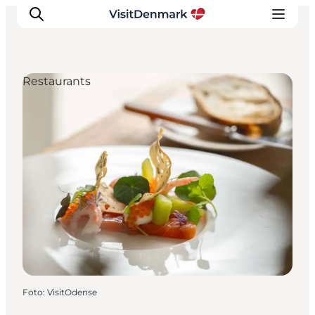
Restaurants
Inspiration
Regionen
Erlebnisse
Unterkünfte
Reiseplanung
Foto
:
VisitOdense