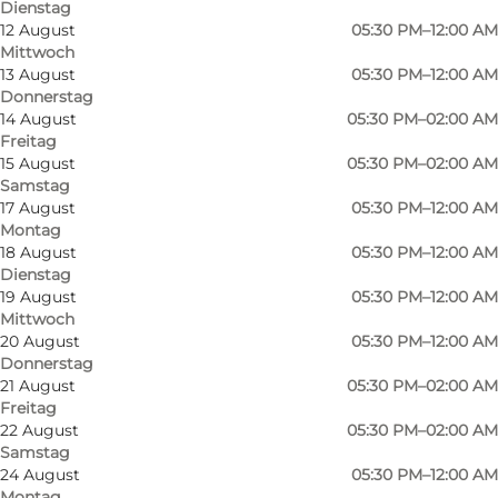
Dienstag
12 August
05:30 PM–12:00 AM
Mittwoch
13 August
05:30 PM–12:00 AM
Donnerstag
14 August
05:30 PM–02:00 AM
Freitag
15 August
05:30 PM–02:00 AM
Samstag
17 August
05:30 PM–12:00 AM
Montag
18 August
05:30 PM–12:00 AM
Dienstag
19 August
05:30 PM–12:00 AM
Mittwoch
20 August
05:30 PM–12:00 AM
Foto
:
VisitOdense
Foto
:
Donnerstag
©
Kok og Vin
21 August
05:30 PM–02:00 AM
Freitag
22 August
05:30 PM–02:00 AM
Zurück
Weiter
Samstag
24 August
05:30 PM–12:00 AM
Montag