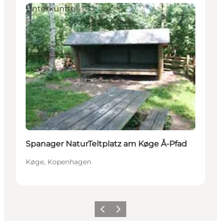
Unterkünfte
Spanager NaturTeltplatz am Køge Å-Pfad
Køge, Kopenhagen
Zurück
Weiter