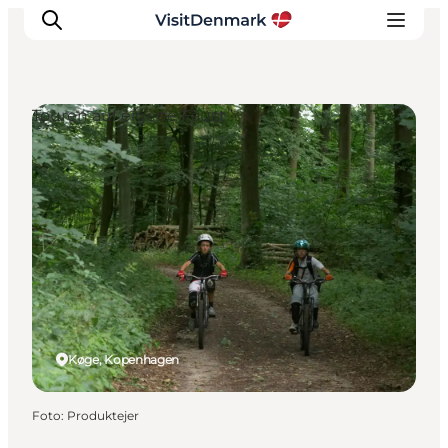
Touren auf eigene Faust
Inspiration
Regionen
Erlebnisse
Unterkünfte
Reiseplanung
Køge, Kopenhagen
Foto
:
Produktejer