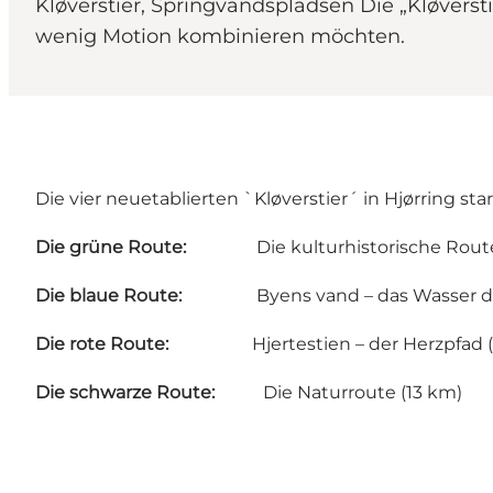
Kløverstier, Springvandspladsen Die „Kløversti
wenig Motion kombinieren möchten.
Die vier neuetablierten `Kløverstier´ in Hjørring s
Die grüne Route
:
Die kulturhistorische Route 
Die blaue Route
:
Byens vand – das Wasser der 
Die rote Route
:
Hjertestien – der Herzpfad (7
Die schwarze Route
:
Die Naturroute (13 km)