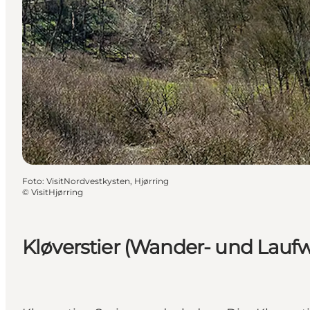
Foto
:
VisitNordvestkysten, Hjørring
©
VisitHjørring
Kløverstier (Wander- und Lauf