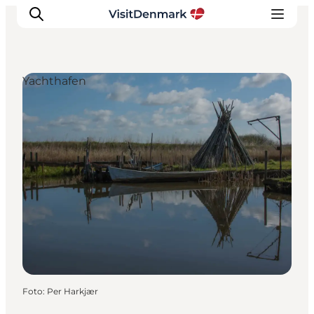
Yachthafen
Inspiration
Regionen
Erlebnisse
Unterkünfte
Reiseplanung
Foto
:
Per Harkjær