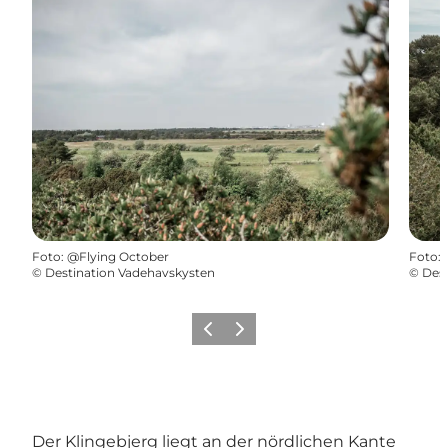
Foto
:
@Flying October
Foto
:
©
Destination Vadehavskysten
©
Dest
Zurück
Weiter
Der Klingebjerg liegt an der nördlichen Kante