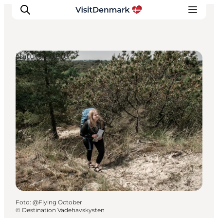
Naturgebiete
Inspiration
Regionen
Erlebnisse
Unterkünfte
Reiseplanung
Foto
:
@Flying October
©
Destination Vadehavskysten