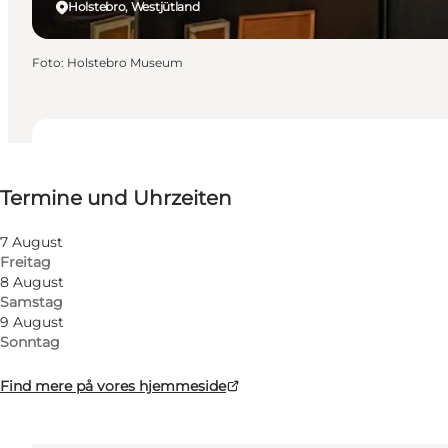
Holstebro, Westjütland
Foto
:
Holstebro Museum
Termine und Uhrzeiten
Termine und Uhrzeiten
Website besuchen
Kinder, Freunde, Mein Partner, Mir selbst
7 August
Freitag
8 August
Samstag
9 August
Sonntag
Find mere på vores hjemmeside