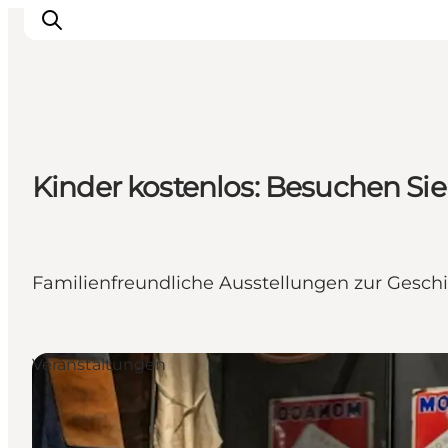
Inspiration
Kinder kostenlos: Besuchen S
Regionen
Erlebnisse
Unterkünfte
Reiseplanung
Familienfreundliche Ausstellungen zur Geschi
Veranstaltungen