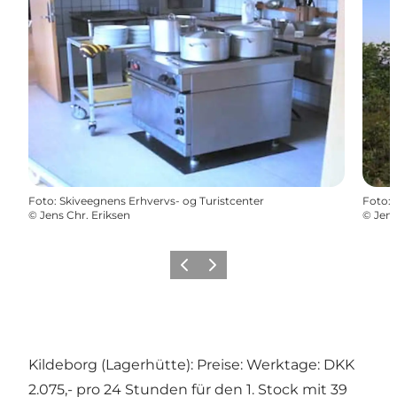
Foto
:
Skiveegnens Erhvervs- og Turistcenter
Foto
:
©
Jens Chr. Eriksen
©
Jens
Zurück
Weiter
Kildeborg (Lagerhütte): Preise: Werktage: DKK
2.075,- pro 24 Stunden für den 1. Stock mit 39