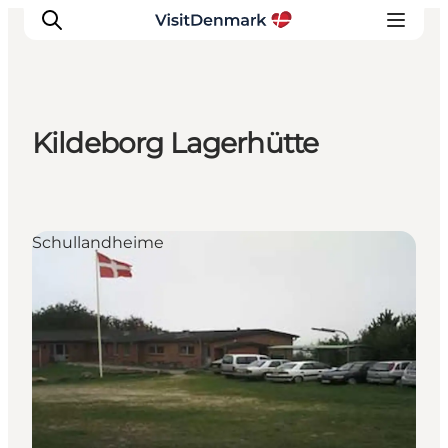
Kildeborg Lagerhütte
Inspiration
Regionen
Erlebnisse
Schullandheime
Unterkünfte
Reiseplanung