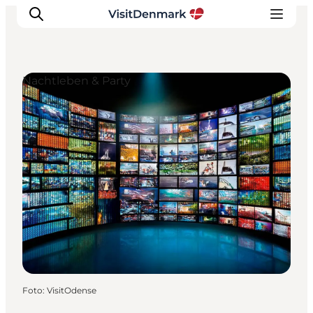
Nachtleben & Party
Inspiration
Regionen
Erlebnisse
Unterkünfte
Reiseplanung
Foto
:
VisitOdense