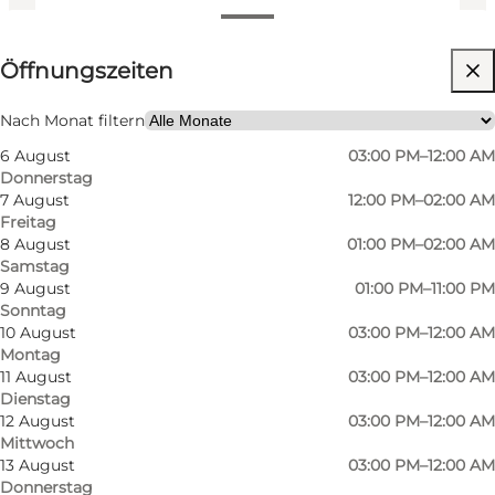
Öffnungszeiten anzeigen
Öffnungszeiten
Website besuchen
Freunde
Nach Monat filtern
6 August
03:00 PM–12:00 AM
Donnerstag
7 August
12:00 PM–02:00 AM
Freitag
8 August
01:00 PM–02:00 AM
Samstag
9 August
01:00 PM–11:00 PM
Sonntag
Die Kneipe verfügt über eine beeindruckende
10 August
03:00 PM–12:00 AM
Montag
Sammlung von über 60 Spezialbieren, was sie
11 August
03:00 PM–12:00 AM
zu einem idealen Ort für Bierliebhaber macht.
Dienstag
Mit kostenlosem WLAN und
12 August
03:00 PM–12:00 AM
Mittwoch
Studentenrabatten von Montag bis Freitag ist
13 August
03:00 PM–12:00 AM
Kick Off Sportspub auch bei Studierenden sehr
Donnerstag