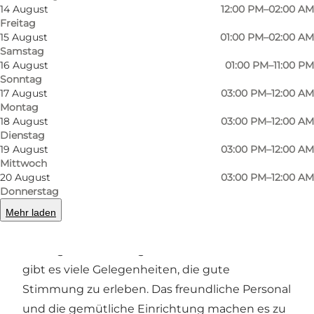
14 August
12:00 PM–02:00 AM
beliebt.
Freitag
15 August
01:00 PM–02:00 AM
Neben Sportveranstaltungen organisiert Kick
Samstag
Off Sportspub auch eine Vielzahl von
16 August
01:00 PM–11:00 PM
Sonntag
aufregenden Aktivitäten wie Dart, Würfelspiele
17 August
03:00 PM–12:00 AM
und verschiedene andere Spiele. Die Kneipe ist
Montag
bekannt für ihre Themenabende, bei denen
18 August
03:00 PM–12:00 AM
Dienstag
unter anderem die Tour de France, die Fußball-
19 August
03:00 PM–12:00 AM
Europameisterschaft und andere große
Mittwoch
20 August
03:00 PM–12:00 AM
Sportereignisse übertragen werden.
Donnerstag
Mit Öffnungszeiten von 15:00 Uhr bis
Mehr laden
Mitternacht an Wochentagen und
verlängerten Öffnungszeiten am Wochenende
gibt es viele Gelegenheiten, die gute
Stimmung zu erleben. Das freundliche Personal
und die gemütliche Einrichtung machen es zu