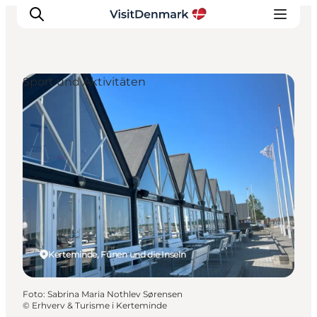
Sport und Aktivitäten
Inspiration
Regionen
Erlebnisse
Unterkünfte
Reiseplanung
Kerteminde, Fünen und die Inseln
Foto
:
Sabrina Maria Nothlev Sørensen
©
Erhverv & Turisme i Kerteminde