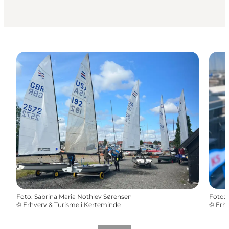
Foto
:
Sabrina Maria Nothlev Sørensen
Foto
:
©
Erhverv & Turisme i Kerteminde
©
Erhv