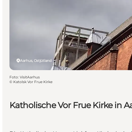
Aarhus, Ostjütland
Foto
:
VisitAarhus
©
Katolsk Vor Frue Kirke
Katholische Vor Frue Kirke in A