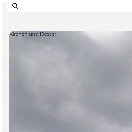
Kirchen und Klöster
Inspiration
Regionen
Erlebnisse
Unterkünfte
Reiseplanung