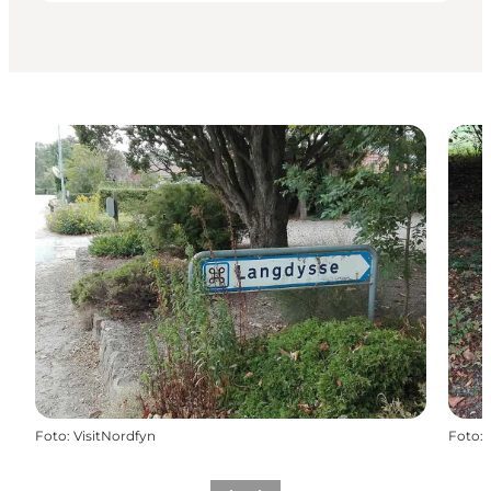
Foto
:
VisitNordfyn
Foto
: