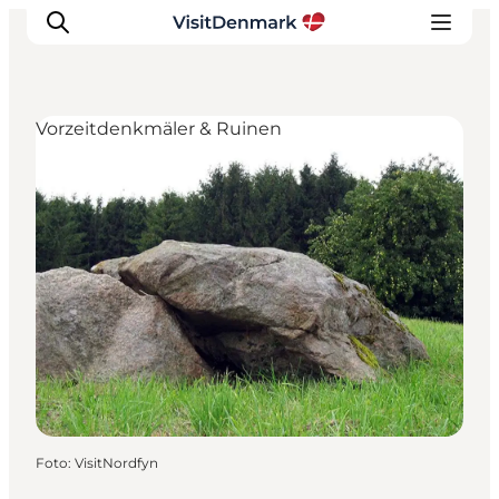
Vorzeitdenkmäler & Ruinen
Inspiration
Regionen
Erlebnisse
Unterkünfte
Reiseplanung
Foto
:
VisitNordfyn