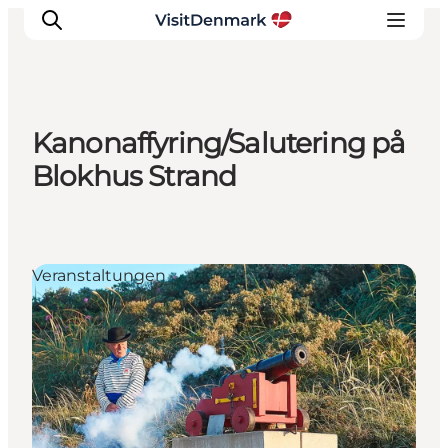
Kanonaffyring/Salutering på
Inspiration
Blokhus Strand
Regionen
Erlebnisse
Unterkünfte
Veranstaltungen
Reiseplanung