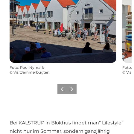
Foto
:
Poul Nymark
Foto
:
©
VisitJammerbugten
©
Vis
Zurück
Weiter
Bei KALSTRUP in Blokhus findet man” Lifestyle”
nicht nur im Sommer, sondern ganzjährig