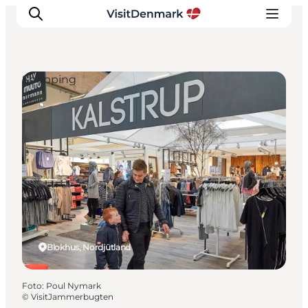
Shopping
Inspiration
Regionen
Erlebnisse
Unterkünfte
Reiseplanung
Blokhus, Nordjütland
Foto
:
Poul Nymark
©
VisitJammerbugten