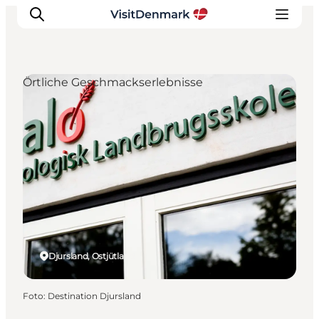
Örtliche Geschmackserlebnisse
Inspiration
Regionen
Erlebnisse
Unterkünfte
Reiseplanung
Djursland, Ostjütland
Foto
:
Destination Djursland