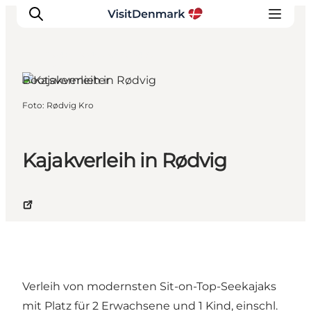
Rødvig, Südseeland und die
Inseln
Bootsvermieter
Foto
:
Rødvig Kro
Inspiration
Regionen
Erlebnisse
Kajakverleih in Rødvig
Unterkünfte
Reiseplanung
Verleih von modernsten Sit-on-Top-Seekajaks
mit Platz für 2 Erwachsene und 1 Kind, einschl.