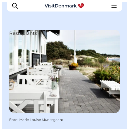
Restaurants
Inspiration
Regionen
Erlebnisse
Unterkünfte
Reiseplanung
Foto
:
Marie Louise Munksgaard