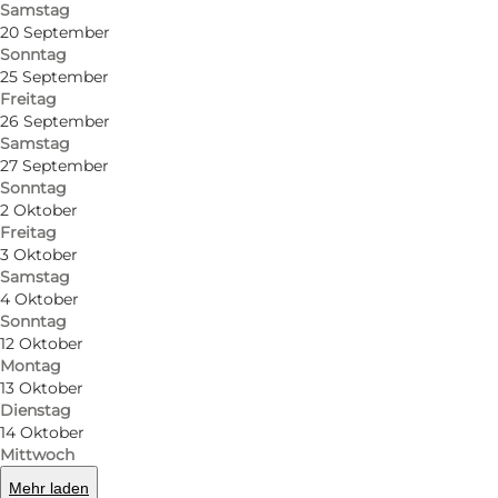
Samstag
20 September
Sonntag
25 September
Freitag
26 September
Samstag
27 September
Sonntag
2 Oktober
Freitag
Foto
:
KABELPARK®
Foto
:
3 Oktober
Samstag
4 Oktober
Zurück
Weiter
Sonntag
12 Oktober
Montag
13 Oktober
Dienstag
14 Oktober
In Hvide Sande befindet sich der KABELPARK,
Mittwoch
wo man Kitesurfen lernen kann, was eine
Mehr laden
Alternative zum Kitesurfen an windstillen