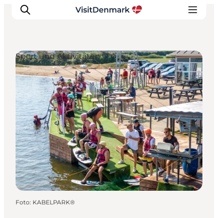
Sport und Aktivitäten
Inspiration
Regionen
Erlebnisse
Unterkünfte
Reiseplanung
Foto
:
KABELPARK®