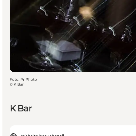
Foto
:
Pr Photo
©
K Bar
K Bar