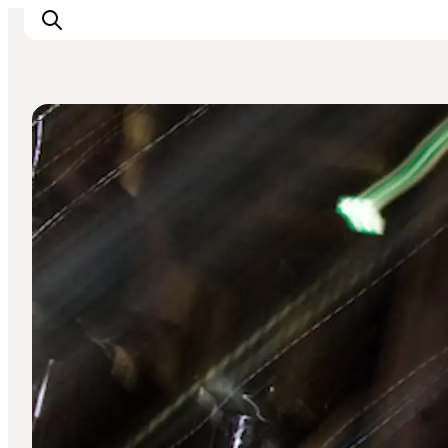
Cafés
Inspiration
Regionen
Erlebnisse
Unterkünfte
Reiseplanung