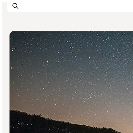
Naturgebiete
Inspiration
Regionen
Erlebnisse
Unterkünfte
Reiseplanung