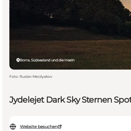
Borre, Südseeland und die Inseln
Foto
:
Ruslan Merzlyakov
Jydelejet Dark Sky Sternen Spo
Website besuchen