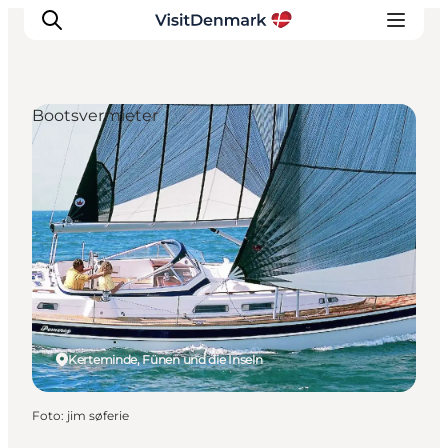
Bootsvermieter
Inspiration
Regionen
Erlebnisse
Unterkünfte
Reiseplanung
Kerteminde, Fünen und die Inseln
Foto
:
jim søferie