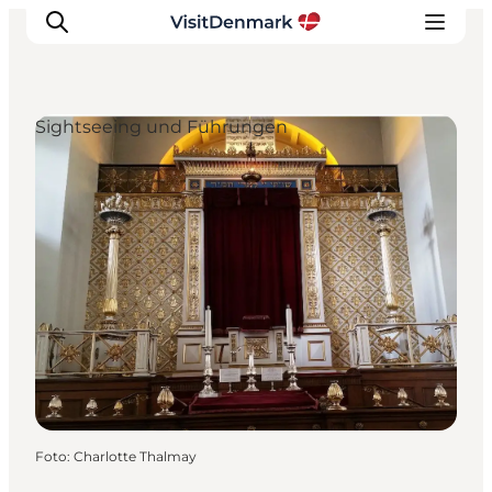
Sightseeing und Führungen
Inspiration
Regionen
Erlebnisse
Unterkünfte
Reiseplanung
Foto
:
Charlotte Thalmay