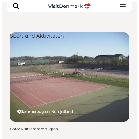
Sport und Aktivitäten
Inspiration
Regionen
Erlebnisse
Unterkünfte
Reiseplanung
Jammerbugten, Nordjütland
Foto
:
VisitJammerbugten