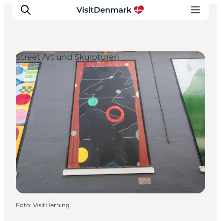
Street Art und Skulpturen
Inspiration
Regionen
Erlebnisse
Unterkünfte
Reiseplanung
Foto
:
VisitHerning