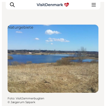
Naturgebiete
Inspiration
Regionen
Erlebnisse
Unterkünfte
Reiseplanung
Foto
:
VisitJammerbugten
©
Jægerum Søpark