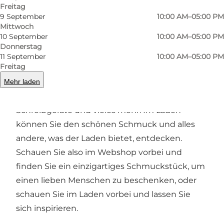
Freitag
9 September
10:00 AM–05:00 PM
Mittwoch
10 September
10:00 AM–05:00 PM
Webshop und Geschäft
Donnerstag
11 September
10:00 AM–05:00 PM
Freitag
Hytteballe Antik ist sowohl ein Webshop als
Mehr laden
auch ein Ladengeschäft. Bei Hytteballe Antik
finden Sie Vintage-Schmuck, einzigartige
Schreibgeräte und vieles mehr. Im Laden
können Sie den schönen Schmuck und alles
andere, was der Laden bietet, entdecken.
Schauen Sie also im Webshop vorbei und
finden Sie ein einzigartiges Schmuckstück, um
einen lieben Menschen zu beschenken, oder
schauen Sie im Laden vorbei und lassen Sie
sich inspirieren.