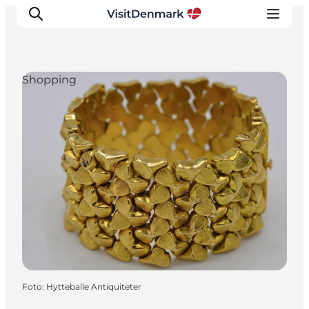
Shopping
Inspiration
Regionen
Erlebnisse
Unterkünfte
Reiseplanung
Foto
:
Hytteballe Antiquiteter