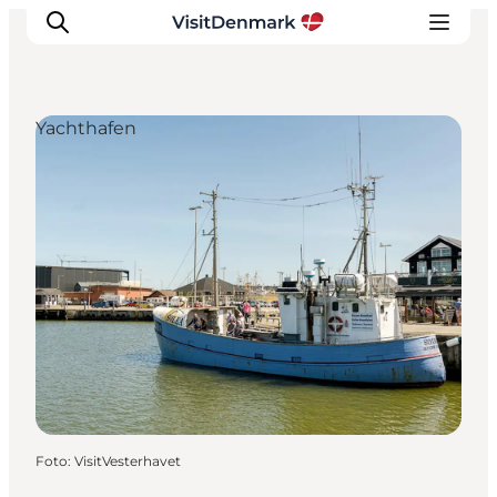
Yachthafen
Inspiration
Regionen
Erlebnisse
Unterkünfte
Reiseplanung
Foto
:
VisitVesterhavet