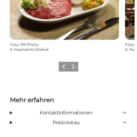
Foto
:
PR Photo
Foto
:
©
Husmanns Vinstue
©
Hus
Zurück
Weiter
Mehr erfahren
Kontaktinformationen
Preisniveau