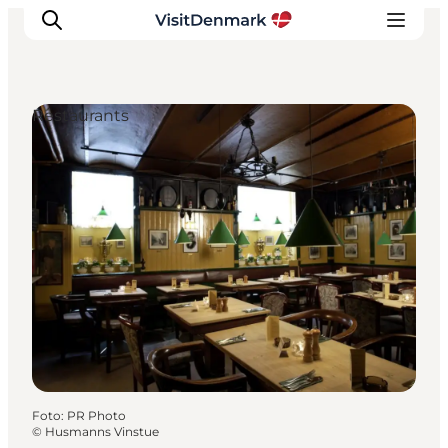
Restaurants
Inspiration
Regionen
Erlebnisse
Unterkünfte
Reiseplanung
Foto
:
PR Photo
©
Husmanns Vinstue