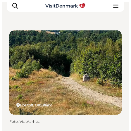
Naturgebiete
Inspiration
Regionen
Erlebnisse
Unterkünfte
Reiseplanung
Ebeltoft, Ostjütland
Foto
:
VisitAarhus