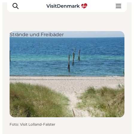
Strände und Freibäder
Inspiration
Regionen
Erlebnisse
Unterkünfte
Reiseplanung
Foto
:
Visit Lolland-Falster