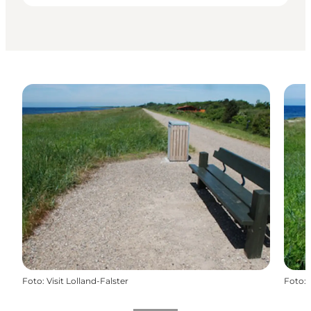
Foto
:
Visit Lolland-Falster
Foto
: