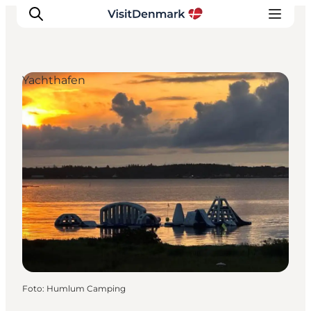
Yachthafen
Inspiration
Regionen
Erlebnisse
Unterkünfte
Reiseplanung
Foto
:
Humlum Camping