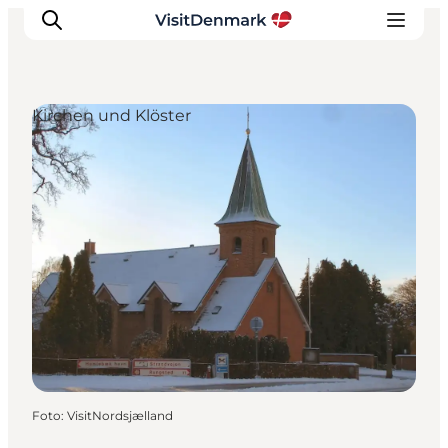
Kirchen und Klöster
Inspiration
Regionen
Erlebnisse
Unterkünfte
Reiseplanung
Foto
:
VisitNordsjælland