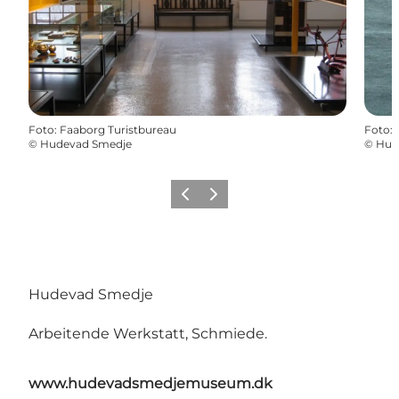
Foto
:
Faaborg Turistbureau
Foto
:
©
Hudevad Smedje
©
Hud
Zurück
Weiter
Hudevad Smedje
Arbeitende Werkstatt, Schmiede.
www.hudevadsmedjemuseum.dk