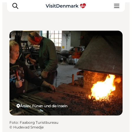
Museen
Inspiration
Regionen
Erlebnisse
Unterkünfte
Reiseplanung
Årslev, Fünen und die Inseln
Foto
:
Faaborg Turistbureau
©
Hudevad Smedje