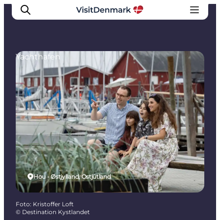
Yachthafen
Inspiration
Regionen
Erlebnisse
Unterkünfte
Reiseplanung
Hou - Østjylland, Ostjütland
Foto
:
Kristoffer Loft
©
Destination Kystlandet