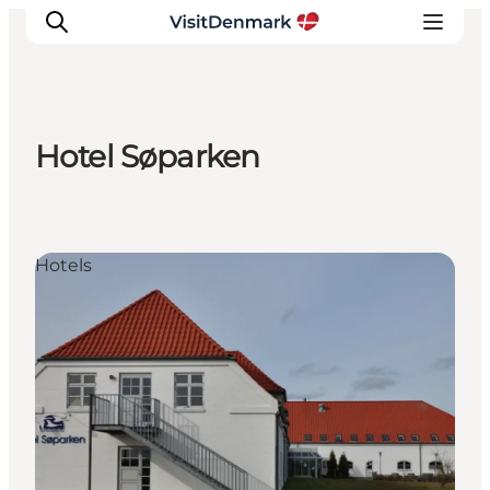
Hotel Søparken
Inspiration
Regionen
Erlebnisse
Hotels
Unterkünfte
Reiseplanung