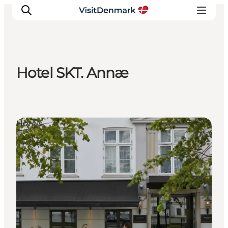
Hotel SKT. Annæ
Inspiration
Regionen
Erlebnisse
Hotels
Unterkünfte
Reiseplanung