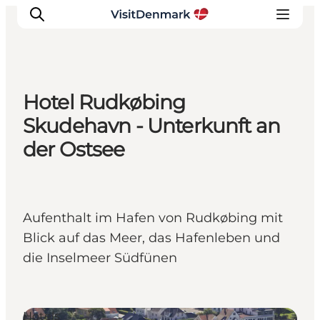
Hotel Rudkøbing
Inspiration
Skudehavn - Unterkunft an
Regionen
der Ostsee
Erlebnisse
Unterkünfte
Reiseplanung
Aufenthalt im Hafen von Rudkøbing mit
Blick auf das Meer, das Hafenleben und
die Inselmeer Südfünen
Hotels