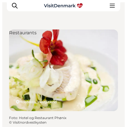
Restaurants
Inspiration
Regionen
Erlebnisse
Unterkünfte
Reiseplanung
Holstebro, Westjütland
Foto
:
Hotel og Restaurant Phønix
©
Visitnordvestkysten