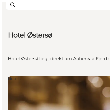
Hotel Østersø
Inspiration
Regionen
Erlebnisse
Hotel Østersø liegt direkt am Aabenraa Fjor
Unterkünfte
Reiseplanung
Hotels