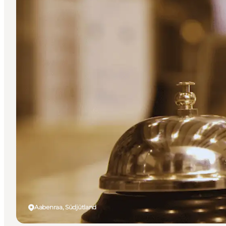
Aabenraa, Südjütland