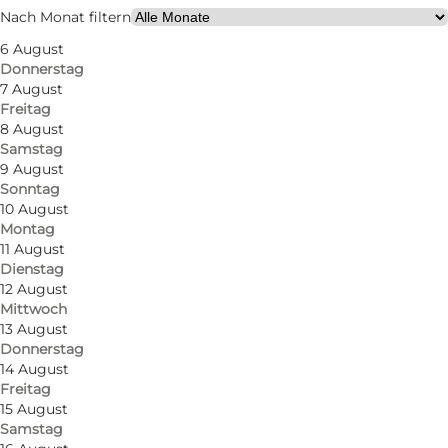
106
beds
Nach Monat filtern
6 August
Website besuchen
Donnerstag
7 August
Freitag
8 August
Samstag
9 August
Sonntag
10 August
Montag
11 August
Dienstag
12 August
Mittwoch
13 August
Donnerstag
14 August
Freitag
15 August
Samstag