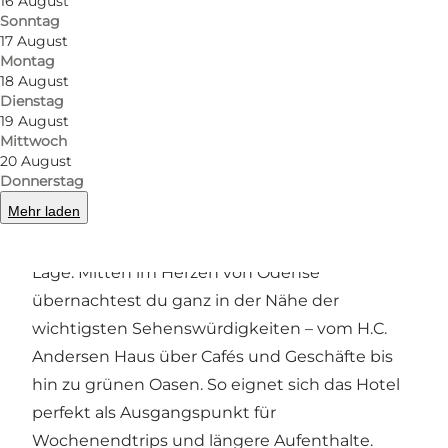
16 August
Sonntag
Foto
:
EFKT
Foto
:
17 August
Montag
18 August
Zurück
Weiter
Dienstag
19 August
Mittwoch
20 August
Donnerstag
Zentrales Hotel in Odense
Mehr laden
Ein großer Vorteil des Hotels Fyrtøjet ist seine
Lage. Mitten im Herzen von Odense
übernachtest du ganz in der Nähe der
wichtigsten Sehenswürdigkeiten – vom H.C.
Andersen Haus über Cafés und Geschäfte bis
hin zu grünen Oasen. So eignet sich das Hotel
perfekt als Ausgangspunkt für
Wochenendtrips und längere Aufenthalte.